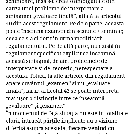
schimbare, însă s-a creat o ambiguitate din
cauza unei probleme de interpretare a
sintagmei „evaluare finală”, aflată la articolul
40 din acest regulament
.
Pe de o parte, aceasta
poate însemna examen din sesiune + seminar,
ceea ce s-a și dorit în urma modificării
regulamentului. Pe de altă parte, nu există în
regulament specificat explicit ce înseamnă
această sintagmă, de aici problemele de
interpretare și de, teoretic, nerespectare a
acestuia.
Totuși, la alte articole din regulament
apare cuvântul „examen” și nu „evaluare
finală”, iar în articolul 42 se poate interpreta
mai ușor o distincție între ce înseamnă
„evaluare” și „examen”.
În momentul de față situația nu este în totalitate
clară, întrucât părțile implicate au o viziune
diferită asupra acesteia,
fiecare venind cu