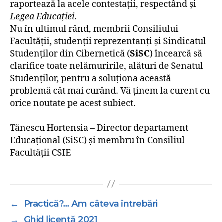
raportează la acele contestații, respectând și
Legea Educației
.
Nu în ultimul rând, membrii Consiliului
Facultății
,
studenții reprezentanți și Sindicatul
Studenților din Cibernetică (
SiSC
) încearcă să
clarifice toate nelămuririle, alături de Senatul
Studenților, pentru a soluționa această
problemă cât mai curând. Vă ținem la curent cu
orice noutate pe acest subiect.
Tănescu Hortensia – Director departament
Educațional (SiSC) și membru în Consiliul
Facultății CSIE
←
Practică?… Am câteva întrebări
→
Ghid licență 2021