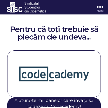
Menu
Pentru că toți trebuie să
plecăm de undeva...
Alătură-te milioanelor care învață să
codeze cu Codecademy!