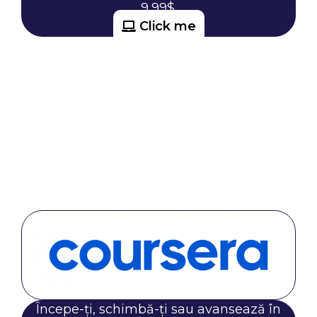
9,99$.
Click me
Începe-ți, schimbă-ți sau avansează în