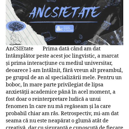
AnCSIEtate Prima dată când am dat
întâmplător peste acest joc lingvistic, a marcat
și prima interacțiune cu mediul universitar,
deoarece l-am întâlnit, fără vreun alt preambul,
pe grupul de an al specializării mele. Pentru un
boboc, în mare parte privilegiat de lipsa
anxietății academice până în acel moment, a
fost doar o reinterpretare ludică a unui
fenomen în care nu mă regăseam și la care
probabil chiar am râs. Retrospectiv, mi-am dat
seama că nu este neapărat o glumă atât de
creativă, dar cu siguranță e cunoscută de fiecare