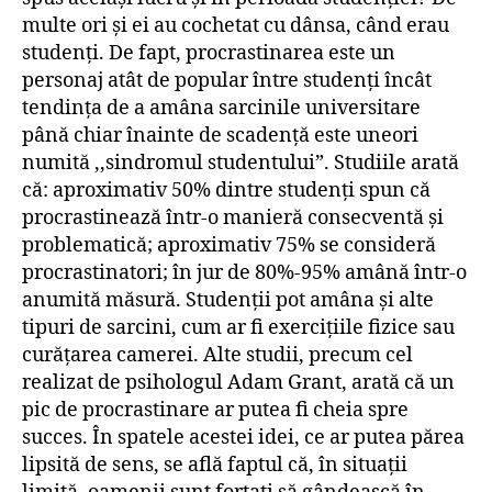
multe ori și ei au cochetat cu dânsa, când erau
studenți. De fapt, procrastinarea este un
personaj atât de popular între studenți încât
tendința de a amâna sarcinile universitare
până chiar înainte de scadență este uneori
numită ,,sindromul studentului”. Studiile arată
că: aproximativ 50% dintre studenți spun că
procrastinează într-o manieră consecventă și
problematică; aproximativ 75% se consideră
procrastinatori; în jur de 80%-95% amână într-o
anumită măsură. Studenții pot amâna și alte
tipuri de sarcini, cum ar fi exercițiile fizice sau
curățarea camerei. Alte studii, precum cel
realizat de psihologul Adam Grant, arată că un
pic de procrastinare ar putea fi cheia spre
succes. În spatele acestei idei, ce ar putea părea
lipsită de sens, se află faptul că, în situații