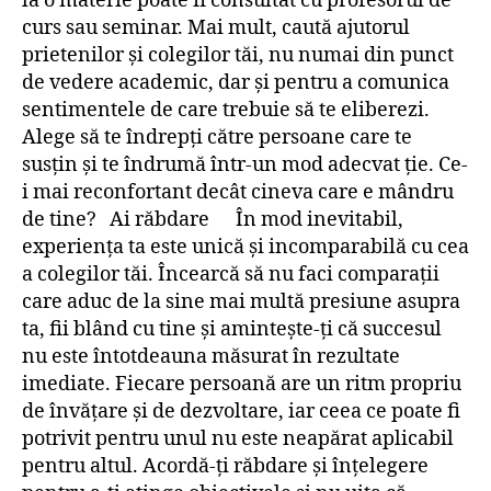
la o materie poate fi consultat cu profesorul de
curs sau seminar. Mai mult, caută ajutorul
prietenilor și colegilor tăi, nu numai din punct
de vedere academic, dar și pentru a comunica
sentimentele de care trebuie să te eliberezi.
Alege să te îndrepți către persoane care te
susțin și te îndrumă într-un mod adecvat ție. Ce-
i mai reconfortant decât cineva care e mândru
de tine? Ai răbdare În mod inevitabil,
experiența ta este unică și incomparabilă cu cea
a colegilor tăi. Încearcă să nu faci comparații
care aduc de la sine mai multă presiune asupra
ta, fii blând cu tine și amintește-ți că succesul
nu este întotdeauna măsurat în rezultate
imediate. Fiecare persoană are un ritm propriu
de învățare și de dezvoltare, iar ceea ce poate fi
potrivit pentru unul nu este neapărat aplicabil
pentru altul. Acordă-ți răbdare și înțelegere