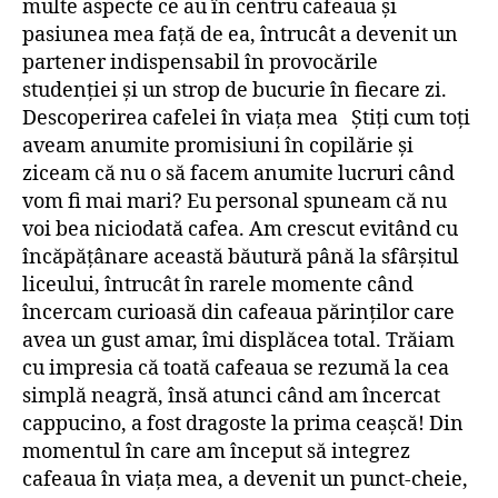
multe aspecte ce au în centru cafeaua și
pasiunea mea față de ea, întrucât a devenit un
partener indispensabil în provocările
studenției și un strop de bucurie în fiecare zi.
Descoperirea cafelei în viața mea Știți cum toți
aveam anumite promisiuni în copilărie și
ziceam că nu o să facem anumite lucruri când
vom fi mai mari? Eu personal spuneam că nu
voi bea niciodată cafea. Am crescut evitând cu
încăpățânare această băutură până la sfârșitul
liceului, întrucât în rarele momente când
încercam curioasă din cafeaua părinților care
avea un gust amar, îmi displăcea total. Trăiam
cu impresia că toată cafeaua se rezumă la cea
simplă neagră, însă atunci când am încercat
cappucino, a fost dragoste la prima ceașcă! Din
momentul în care am început să integrez
cafeaua în viața mea, a devenit un punct-cheie,