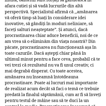
limită, oamenii sunt forțați să gândească în
afara cutiei și să vadă lucrurile din altă
perspectivă. Specialistul afirmă că ,,amânarea
vă oferă timp să luați în considerare idei
inovative, să gândiți în moduri neliniare, să
faceți salturi neașteptate”. Și atunci, dacă
procrastinarea chiar aduce beneficii, noi de ce
am vrea să o eliminăm din viața noastră? Din
păcate, procrastinarea nu funcționează așa în
toate cazurile. Dacă aștepți chiar până în
ultimul minut pentru a face ceva, probabil că te
vei trezi că rezultatul nu va fi unul creativ, ci
mai degrabă disperat. Cu toate acestea,
amânarea nu înseamnă întotdeauna
procrastinare. Poate ai lucruri mai importante
de realizat acum decât să faci o temă ce trebuie
predată la finalul săptămânii, cum ar fi să înveți
pentru testul de mâine sau să te duci la un