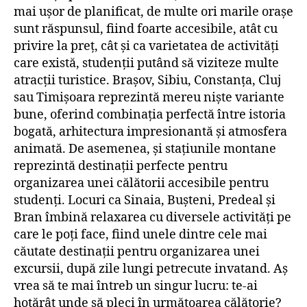
mai ușor de planificat, de multe ori marile orașe
sunt răspunsul, fiind foarte accesibile, atât cu
privire la preț, cât și ca varietatea de activități
care există, studenții putând să viziteze multe
atracții turistice. Brașov, Sibiu, Constanța, Cluj
sau Timișoara reprezintă mereu niște variante
bune, oferind combinația perfectă între istoria
bogată, arhitectura impresionantă și atmosfera
animată. De asemenea, și stațiunile montane
reprezintă destinații perfecte pentru
organizarea unei călătorii accesibile pentru
studenți. Locuri ca Sinaia, Bușteni, Predeal și
Bran îmbină relaxarea cu diversele activități pe
care le poți face, fiind unele dintre cele mai
căutate destinații pentru organizarea unei
excursii, după zile lungi petrecute invatand. Aș
vrea să te mai întreb un singur lucru: te-ai
hotărât unde să pleci în următoarea călătorie?