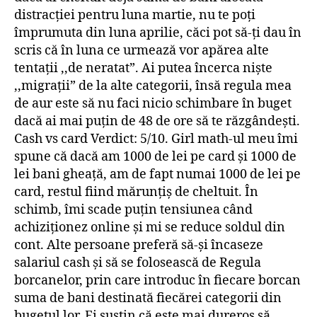
distracției pentru luna martie, nu te poți
împrumuta din luna aprilie, căci pot să-ți dau în
scris că în luna ce urmează vor apărea alte
tentații ,,de neratat”. Ai putea încerca niște
,,migrații” de la alte categorii, însă regula mea
de aur este să nu faci nicio schimbare în buget
dacă ai mai puțin de 48 de ore să te răzgândești.
Cash vs card Verdict: 5/10. Girl math-ul meu îmi
spune că dacă am 1000 de lei pe card și 1000 de
lei bani gheață, am de fapt numai 1000 de lei pe
card, restul fiind mărunțiș de cheltuit. În
schimb, îmi scade puțin tensiunea când
achiziționez online și mi se reduce soldul din
cont. Alte persoane preferă să-și încaseze
salariul cash și să se folosească de Regula
borcanelor, prin care introduc în fiecare borcan
suma de bani destinată fiecărei categorii din
bugetul lor. Ei susțin că este mai dureros să