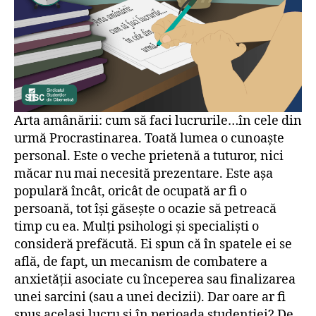
Arta amânării: cum să faci lucrurile…în cele din
urmă Procrastinarea. Toată lumea o cunoaște
personal. Este o veche prietenă a tuturor, nici
măcar nu mai necesită prezentare. Este așa
populară încât, oricât de ocupată ar fi o
persoană, tot își găsește o ocazie să petreacă
timp cu ea. Mulți psihologi și specialiști o
consideră prefăcută. Ei spun că în spatele ei se
află, de fapt, un mecanism de combatere a
anxietății asociate cu începerea sau finalizarea
unei sarcini (sau a unei decizii). Dar oare ar fi
spus același lucru și în perioada studenției? De