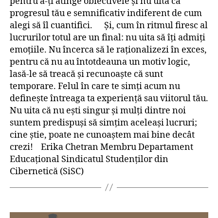
pentru a-ți atinge obiectivele și nu uita că
progresul tău e semnificativ indiferent de cum
alegi să îl cuantifici. Și, cum în ritmul firesc al
lucrurilor totul are un final: nu uita să îți admiți
emoțiile. Nu încerca să le raționalizezi în exces,
pentru că nu au întotdeauna un motiv logic,
lasă-le să treacă și recunoaște că sunt
temporare. Felul în care te simți acum nu
definește întreaga ta experiență sau viitorul tău.
Nu uita că nu ești singur și mulți dintre noi
suntem predispuși să simțim aceleași lucruri;
cine știe, poate ne cunoaștem mai bine decât
crezi! Erika Chetran Membru Departament
Educațional Sindicatul Studenților din
Cibernetică (SiSC)