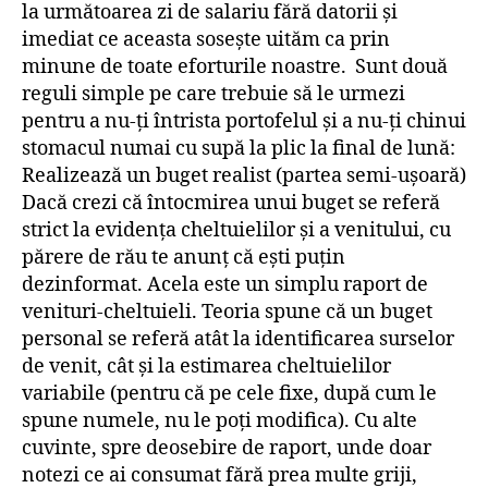
la următoarea zi de salariu fără datorii și
imediat ce aceasta sosește uităm ca prin
minune de toate eforturile noastre. Sunt două
reguli simple pe care trebuie să le urmezi
pentru a nu-ți întrista portofelul și a nu-ți chinui
stomacul numai cu supă la plic la final de lună:
Realizează un buget realist (partea semi-ușoară)
Dacă crezi că întocmirea unui buget se referă
strict la evidența cheltuielilor și a venitului, cu
părere de rău te anunț că ești puțin
dezinformat. Acela este un simplu raport de
venituri-cheltuieli. Teoria spune că un buget
personal se referă atât la identificarea surselor
de venit, cât și la estimarea cheltuielilor
variabile (pentru că pe cele fixe, după cum le
spune numele, nu le poți modifica). Cu alte
cuvinte, spre deosebire de raport, unde doar
notezi ce ai consumat fără prea multe griji,