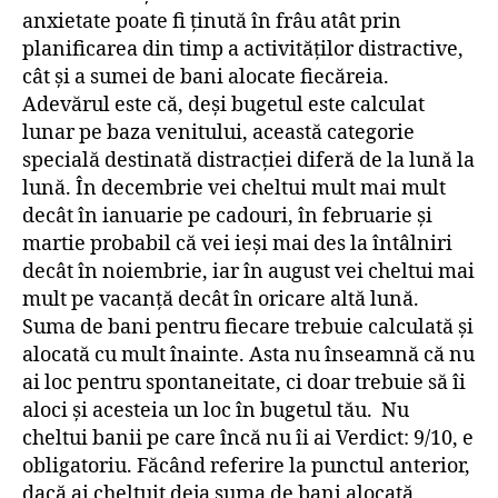
anxietate poate fi ținută în frâu atât prin
planificarea din timp a activităților distractive,
cât și a sumei de bani alocate fiecăreia.
Adevărul este că, deși bugetul este calculat
lunar pe baza venitului, această categorie
specială destinată distracției diferă de la lună la
lună. În decembrie vei cheltui mult mai mult
decât în ianuarie pe cadouri, în februarie și
martie probabil că vei ieși mai des la întâlniri
decât în noiembrie, iar în august vei cheltui mai
mult pe vacanță decât în oricare altă lună.
Suma de bani pentru fiecare trebuie calculată și
alocată cu mult înainte. Asta nu înseamnă că nu
ai loc pentru spontaneitate, ci doar trebuie să îi
aloci și acesteia un loc în bugetul tău. Nu
cheltui banii pe care încă nu îi ai Verdict: 9/10, e
obligatoriu. Făcând referire la punctul anterior,
dacă ai cheltuit deja suma de bani alocată