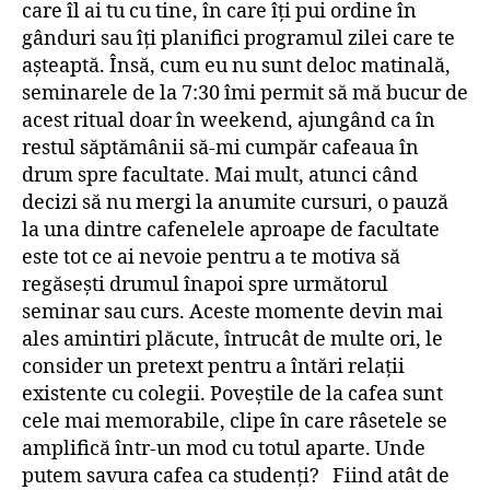
care îl ai tu cu tine, în care îți pui ordine în
gânduri sau îți planifici programul zilei care te
așteaptă. Însă, cum eu nu sunt deloc matinală,
seminarele de la 7:30 îmi permit să mă bucur de
acest ritual doar în weekend, ajungând ca în
restul săptămânii să-mi cumpăr cafeaua în
drum spre facultate. Mai mult, atunci când
decizi să nu mergi la anumite cursuri, o pauză
la una dintre cafenelele aproape de facultate
este tot ce ai nevoie pentru a te motiva să
regăsești drumul înapoi spre următorul
seminar sau curs. Aceste momente devin mai
ales amintiri plăcute, întrucât de multe ori, le
consider un pretext pentru a întări relații
existente cu colegii. Poveștile de la cafea sunt
cele mai memorabile, clipe în care râsetele se
amplifică într-un mod cu totul aparte. Unde
putem savura cafea ca studenți? Fiind atât de