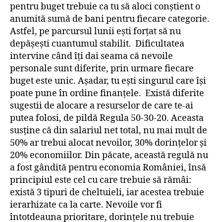
pentru buget trebuie ca tu să aloci conștient o
anumită sumă de bani pentru fiecare categorie.
Astfel, pe parcursul lunii ești forțat să nu
depășești cuantumul stabilit. Dificultatea
intervine când îți dai seama că nevoile
personale sunt diferite, prin urmare fiecare
buget este unic. Așadar, tu ești singurul care își
poate pune în ordine finanțele. Există diferite
sugestii de alocare a resurselor de care te-ai
putea folosi, de pildă Regula 50-30-20. Aceasta
susține că din salariul net total, nu mai mult de
50% ar trebui alocat nevoilor, 30% dorințelor și
20% economiilor. Din păcate, această regulă nu
a fost gândită pentru economia României, însă
principiul este cel cu care trebuie să rămâi:
există 3 tipuri de cheltuieli, iar acestea trebuie
ierarhizate ca la carte. Nevoile vor fi
întotdeauna prioritare, dorințele nu trebuie