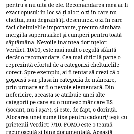
pentru a nu uita de ele. Recomandarea mea ar fi
exact opusul: în loc să-ți aloci o zi în care nu
cheltui, mai degrabă îți desemnezi o zi în care
faci cheltuielile importante, precum sâmbăta
mergi la supermarket și cumperi pentru toată
săptămâna. Nevoile înaintea dorințelor.
Verdict: 10/10, este mai mult o regulă sfântă
decât o recomandare. Cea mai dificilă parte o
reprezintă efortul de a categorisi cheltuielile
corect. Spre exemplu, ai fi tentat să crezi că o
gogoașă s-ar plasa în categoria de mâncare,
prin urmare ar fi o nevoie elementară. Din
nefericire, aceasta se atribuie unei alte
categorii pe care eu o numesc mâncare BS
(șocant, nu-i așa?), și este, de fapt, o dorință.
Alocarea unei sume fixe pentru cadouri/ ieșit cu
prietenii Verdict: 7/10. FOMO este o teamă
recunoscută și bine documentată. Această