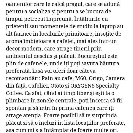
oamenilor care le calcă pragul, care se adună
pentru a socializa și pentru a se bucura de
timpul petrecut împreună. Întâlnirile cu
prietenii sau momentele de studiu la laptop au
alt farmec în localurile primitoare, însoțite de
aroma îmbietoare a cafelei, mai ales într-un
decor modern, care atrage tinerii prin
ambientul deschis și plăcut. Bucureștiul este
plin de cafenele, unde îți poți savura băutura
preferată, însă voi oferi doar câteva
recomandări: Pain au cafe, M60, Origo, Camera
din față, Cafelier, Ototo și ORYGYNS Specialty
Coffee. Ca sfat, când ai timp liber și ești la o
plimbare în zonele centrale, poți încerca să fii
spontan și să intri în prima cafenea care îți
atrage atenția. Foarte posibil să te surprindă
plăcut și să o incluzi în lista locațiilor preferate,
așa cum mi s-a întâmplat de foarte multe ori.