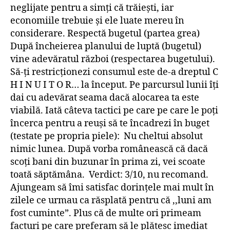
neglijate pentru a simți că trăiești, iar
economiile trebuie și ele luate mereu în
considerare. Respectă bugetul (partea grea)
După încheierea planului de luptă (bugetul)
vine adevăratul război (respectarea bugetului).
Să-ți restricționezi consumul este de-a dreptul C
H I N U I T O R… la început. Pe parcursul lunii îți
dai cu adevărat seama dacă alocarea ta este
viabilă. Iată câteva tactici pe care pe care le poți
încerca pentru a reuși să te încadrezi în buget
(testate pe propria piele): Nu cheltui absolut
nimic lunea. După vorba românească că dacă
scoți bani din buzunar în prima zi, vei scoate
toată săptămâna. Verdict: 3/10, nu recomand.
Ajungeam să îmi satisfac dorințele mai mult în
zilele ce urmau ca răsplată pentru că ,,luni am
fost cuminte”. Plus că de multe ori primeam
facturi pe care preferam să le plătesc imediat