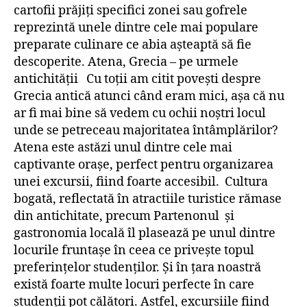
cartofii prăjiți specifici zonei sau gofrele
reprezintă unele dintre cele mai populare
preparate culinare ce abia așteaptă să fie
descoperite. Atena, Grecia – pe urmele
antichității Cu toții am citit povești despre
Grecia antică atunci când eram mici, așa că nu
ar fi mai bine să vedem cu ochii noștri locul
unde se petreceau majoritatea întâmplărilor?
Atena este astăzi unul dintre cele mai
captivante orașe, perfect pentru organizarea
unei excursii, fiind foarte accesibil. Cultura
bogată, reflectată în atractiile turistice rămase
din antichitate, precum Partenonul și
gastronomia locală îl plasează pe unul dintre
locurile fruntașe în ceea ce privește topul
preferințelor studenților. Și în țara noastră
există foarte multe locuri perfecte în care
studenții pot călători. Astfel, excursiile fiind