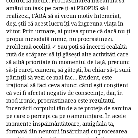
control la medic. Procrastinarea înseamnă să
amâni un task pe care ți-ai PROPUS să-l
realizezi, FĂRĂ să ai vreun motiv întemeiat,
deși știi că acest lucru îți va îngreuna viața în
viitor. Prin urmare, ai putea spune că dacă nu-ți
propui niciodată nimic, nu procrastinezi.
Problemă ocolită ✓ Sau poți să încerci cealaltă
rută de scăpare: să îți găsești alte activități care
să aibă prioritate în momentul de față, precum:
să-ți cureți camera, să gătești, ba chiar să-ți suni
părinții să vezi ce mai fac… Evident, este
irațional să faci ceva atunci când ești conștient
că vei fi afectat negativ de consecințe, dar, în
mod ironic, procrastinarea este rezultatul
încercării corpului tău de a te proteja de sarcina
pe care o percepi ca pe o amenințare. În acele
momente înspăimântătoare, amigdala ta,
formată din neuroni însărcinați cu procesarea