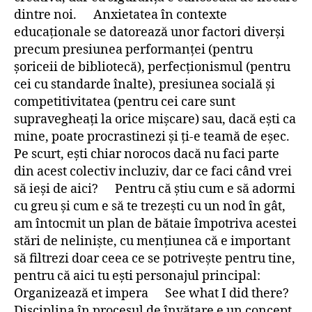
dintre noi. Anxietatea în contexte
educaționale se datorează unor factori diverși
precum presiunea performanței (pentru
șoriceii de bibliotecă), perfecționismul (pentru
cei cu standarde înalte), presiunea socială și
competitivitatea (pentru cei care sunt
supravegheați la orice mișcare) sau, dacă ești ca
mine, poate procrastinezi și ți-e teamă de eșec.
Pe scurt, ești chiar norocos dacă nu faci parte
din acest colectiv incluziv, dar ce faci când vrei
să ieși de aici? Pentru că știu cum e să adormi
cu greu și cum e să te trezești cu un nod în gât,
am întocmit un plan de bătaie împotriva acestei
stări de neliniște, cu mențiunea că e important
să filtrezi doar ceea ce se potrivește pentru tine,
pentru că aici tu ești personajul principal:
Organizează et impera See what I did there?
Disciplina în procesul de învățare e un concept