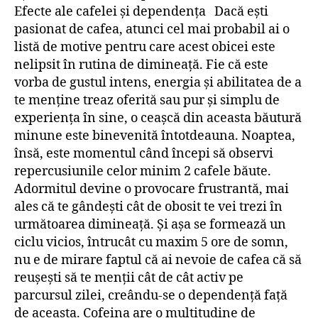
Efecte ale cafelei și dependența Dacă ești
pasionat de cafea, atunci cel mai probabil ai o
listă de motive pentru care acest obicei este
nelipsit în rutina de dimineață. Fie că este
vorba de gustul intens, energia și abilitatea de a
te menține treaz oferită sau pur și simplu de
experiența în sine, o ceașcă din aceasta băutură
minune este binevenită întotdeauna. Noaptea,
însă, este momentul când începi să observi
repercusiunile celor minim 2 cafele băute.
Adormitul devine o provocare frustrantă, mai
ales că te gândești cât de obosit te vei trezi în
următoarea dimineață. Și așa se formează un
ciclu vicios, întrucât cu maxim 5 ore de somn,
nu e de mirare faptul că ai nevoie de cafea că să
reușești să te menții cât de cât activ pe
parcursul zilei, creându-se o dependență față
de aceasta. Cofeina are o multitudine de