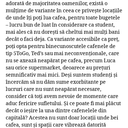
adorată de majoritatea oamenilor, există o
mulțime de variante în ceea ce privește locațiile
de unde îți poți lua cafea, pentru toate bugetele
– lucru bun de luat în considerare ca student,
mai ales că nu dorești să cheltui mai mulți bani
decât o faci deja. Ca variante accesibile ca preț,
poți opta pentru binecunoscutele cafenele de
tip 5ToGo, Ted’s sau mai neconvenționale, care
nu se axează neapărat pe cafea, precum Luca
sau orice supermarket, deoarece au prețuri
semnificativ mai mici. Deși suntem studenți și
încercăm să nu dăm sume exorbitante pe
lucruri care nu sunt neapărat necesare,
consider că toți avem nevoie de momente care
aduc fericire sufletului. Și ce poate fi mai plăcut
decât o ieșire la una dintre cafenelele din
capitală? Acestea nu sunt doar locații unde bei
cafea, sunt și spații care vibrează datorită