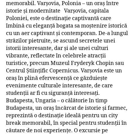
memorabil. Varșovia, Polonia – un oraș între
istorie și modernitate Varșovia, capitala
Poloniei, este o destinație captivantă care
îmbină cu eleganță bogata sa moștenire istorică
cu un aer captivant și contemporan. De-a lungul
străzilor pietruite, se ascund secretele unei
istorii interesante, dar și ale unei culturi
vibrante, reflectate în celebrele atracții
turistice, precum Muzeul Fryderyk Chopin sau
Centrul Științific Copernicus. Varșovia este un
oraș în plină efervescență ce găzduiește
evenimente culturale interesante, de care
studenții ar fi cu siguranță interesați.
Budapesta, Ungaria – o călătorie în timp
Budapesta, un oraș încărcat de istorie și farmec,
reprezintă o destinație ideală pentru un city
break memorabil, în special pentru studenții în
căutare de noi experiențe. O excursie pe