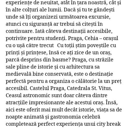
experiențe de neuitat, atât în țara noastră, cât și
în alte colțuri ale lumii. Dacă și tu te gândești
unde să îți organizezi următoarea excursie,
atunci cu siguranță ar trebui să citești în
continuare. Iată câteva destinații accesibile,
potrivite pentru studenți. Praga, Cehia – orașul
cu o ușă către trecut Cu toții știm poveștile cu
prinți și prințese, însă ce ați zice de un oraș,
parcă desprins din basme? Praga, cu străzile
sale pline de istorie și cu arhitectura sa
medievală bine conservată, este o destinație
perfectă pentru a organiza o călătorie la un preț
accesibil. Castelul Praga, Catedrala St. Vitus,
Ceasul astronomic sunt doar câteva dintre
atracțiile impresionante ale acestui oraș. Însă,
aici este oferit mai mult decât istorie, viața sa de
noapte animată și gastronomia celebră
completează perfect experiența unui city break