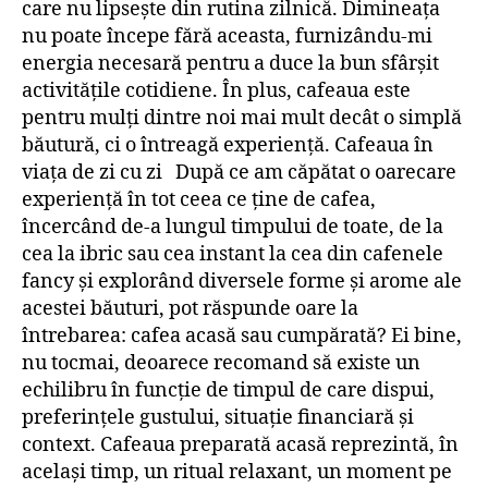
care nu lipsește din rutina zilnică. Dimineața
nu poate începe fără aceasta, furnizându-mi
energia necesară pentru a duce la bun sfârșit
activitățile cotidiene. În plus, cafeaua este
pentru mulți dintre noi mai mult decât o simplă
băutură, ci o întreagă experiență. Cafeaua în
viața de zi cu zi După ce am căpătat o oarecare
experiență în tot ceea ce ține de cafea,
încercând de-a lungul timpului de toate, de la
cea la ibric sau cea instant la cea din cafenele
fancy și explorând diversele forme și arome ale
acestei băuturi, pot răspunde oare la
întrebarea: cafea acasă sau cumpărată? Ei bine,
nu tocmai, deoarece recomand să existe un
echilibru în funcție de timpul de care dispui,
preferințele gustului, situație financiară și
context. Cafeaua preparată acasă reprezintă, în
același timp, un ritual relaxant, un moment pe