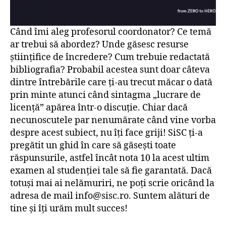
Când îmi aleg profesorul coordonator? Ce temă
ar trebui să abordez? Unde găsesc resurse
științifice de încredere? Cum trebuie redactată
bibliografia? Probabil acestea sunt doar câteva
dintre întrebările care ți-au trecut măcar o dată
prin minte atunci când sintagma „lucrare de
licență” apărea într-o discuție. Chiar dacă
necunoscutele par nenumărate când vine vorba
despre acest subiect, nu îți face griji! SiSC ți-a
pregătit un ghid în care să găsești toate
răspunsurile, astfel încât nota 10 la acest ultim
examen al studenției tale să fie garantată. Dacă
totuși mai ai nelămuriri, ne poți scrie oricând la
adresa de mail info@sisc.ro. Suntem alături de
tine și îți urăm mult succes!